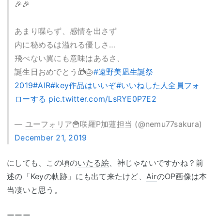
🎉🎉
あまり喋らず、感情を出さず
内に秘めるは溢れる優しさ…
飛べない翼にも意味はあるさ、
誕生日おめでとう🎁🎂
#遠野美凪生誕祭
2019
#AIR
#key作品はいいぞ
#いいねした人全員フォ
ローする
pic.twitter.com/LsRYE0P7E2
—
ユーフォリア
🍟咲羅P加蓮担当 (@nemu77sakura)
December 21, 2019
にしても、この頃の
いたる絵
、神じゃないですかね？前
述の「Keyの軌跡」にも出て来たけど、
Air
のOP画像は本
当凄いと思う。
ーーー