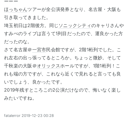
ーーー
ほっちゃん
ツアーが全公演発券となり、名古屋・大阪も
引き取ってきました。
埼玉初日は2階後方。同じ
ソニックシティ
のキャリさんや
すみぺのライブは言うて1列目だったので、運良かった方
だったのな。
さて名古屋＠
一宮市
民会館ですが、2階1桁列でした。こ
れ左右の出っ張ってるところか。ちょっと微妙。そして
千秋楽の大阪＠
オリックス
ホールですが、1階1桁列！こ
れも端の方ですが、これなら近くで見れると言っても良
いでしょう、良かったです。
2019年残すところこの2公演だけなので、悔いなく楽し
みたいですね。
fatalerror
2019-12-23 00:28