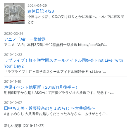
2024-04-29
連休日記 4/28
今日はオタ活、CDの受け取りとかに秋葉へ。ついでに衣装展
とか…
2020-03-26
アニメ「Air」一挙放送
アニメ『AIR』本日3/25に全12話無料一挙放送 https://t.co/XqIV…
2019-12-22
ラブライブ！虹ヶ咲学園スクールアイドル同好会 First Live “with
You” Day2
「ラブライブ！虹ヶ咲学園スクールアイドル同好会 First Live "…
2019-11-10
声優イベント他更新（2019/11月後半～）
明日9時半から超！A&G+にて声優グララジオの放送です。記念すべ…
2019-10-07
田中ちえ美・近藤玲奈のきょめらじ 〜大共鳴祭〜
#きょめらじ 大共鳴祭お越しくださったみなさん、ありがとうご…
新しい記事
(2019-12-27)