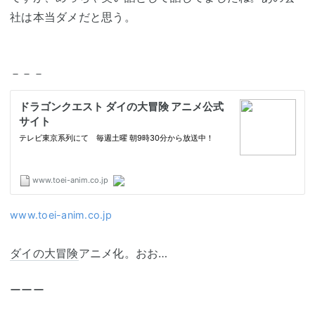
社は本当ダメだと思う。
－－－
www.toei-anim.co.jp
ダイの大冒険
アニメ化。おお…
ーーー